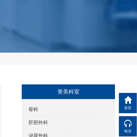
誉美科室
首页
骨科
肝胆外科
电话
泌尿外科