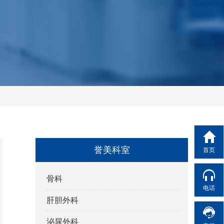
首页
誉美科室
骨科
电话
肝胆外科
泌尿外科