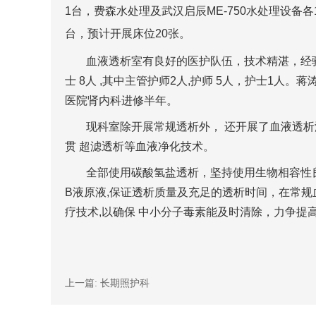
1
台，费森水处理及武汉启辰
ME-750
水处理设备各
台，预计开展床位
20
张。
血液透析室有良好的医护队伍，技术精湛，经
士
8
人
,
其中主管护师
2
人
,
护师
5
人，护士
1
人。蒋
医院肾内科进修半年。
现科室
除开展常规透析外，
还开展了血液透析
贯
超滤透析等血液净化技术。
全部使用碳酸氢盐透析，坚持使用生物相容性
B
液原液
,
保证透析质量及充足的透析时间，在常规
疗技术
,
以确保 中小分子毒素能及时清除，力争提
上一篇:
长期照护科