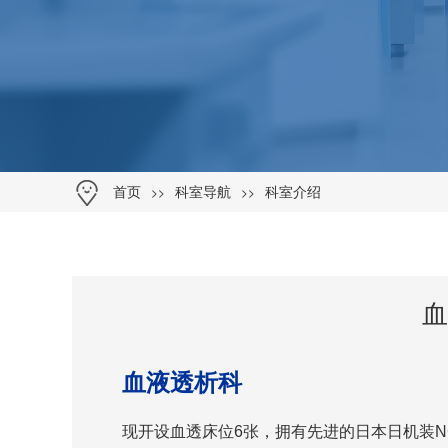
>>
>>
首页
科室导航
科室介绍
血
血液透析科
现开设血透床位
6
张，拥有先进的日本日机装
N