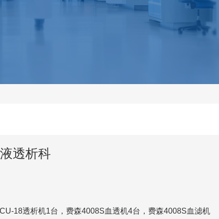
液透析科
CU-18
透析机
1
台，费森
4008S
血透机
4
台，费森
4008S
血滤机