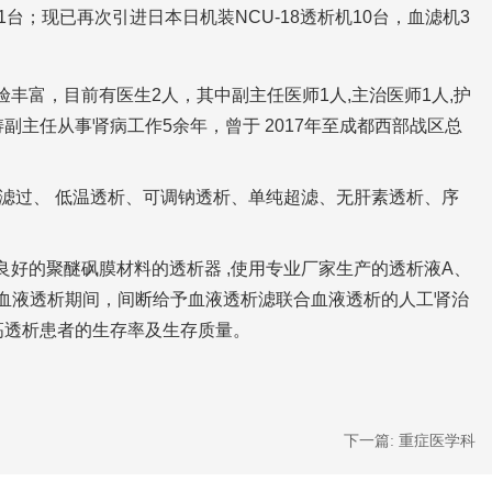
1
台；现已再次引进日本日机装
NCU-18
透析机
10
台，血滤机
3
验丰富，目前有医生
2
人，其中副主任医师
1
人
,
主治医师
1
人
,
护
涛副主任从事肾病工作
5
余年，曾于
2017
年至成都西部战区总
滤过、
低温透析、可调钠透析、单纯超滤、无肝素透析、序
良好的聚醚砜膜材料的透析器
,
使用专业厂家生产的透析液
A
、
血液透析期间，间断给予血液透析滤联合血液透析的人工肾治
高透析患者的生存率及生存质量。
下一篇:
重症医学科