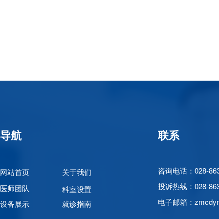
导航
联系
咨询电话：028-863
网站首页
关于我们
投诉热线：
028-8
医师团队
科室设置
电子邮箱：zmcdym
设备展示
就诊指南