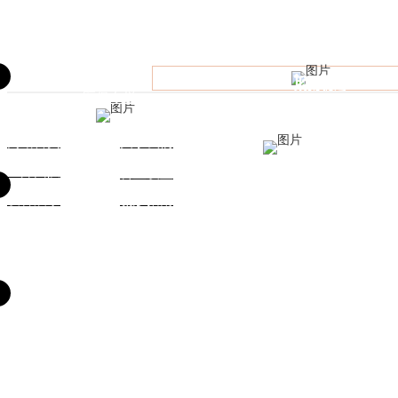
导航
联系
咨询电话：028-86
医保专栏
网站首页
关于我们
医师团队
科室设置
设备展示
就诊指南
就诊指南
投诉热线：
028-
Copyr
联系我们
电子邮箱：zmcdym