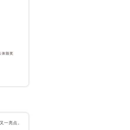
集体颁奖
又一亮点。