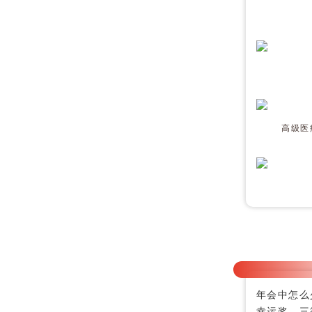
高级医
年会中怎么
幸运奖、三